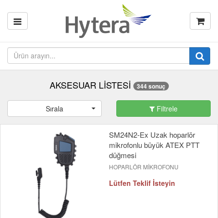
AKSESUAR LİSTESİ
344 sonuç
Sırala
Filtrele
SM24N2-Ex Uzak hoparlör
mikrofonlu büyük ATEX PTT
düğmesi
HOPARLÖR MİKROFONU
Lütfen Teklif İsteyin