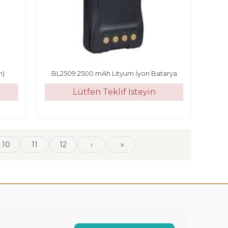
h)
BL2509 2500 mAh Lityum İyon Batarya
Lütfen Teklif İsteyin
10
11
12
›
»