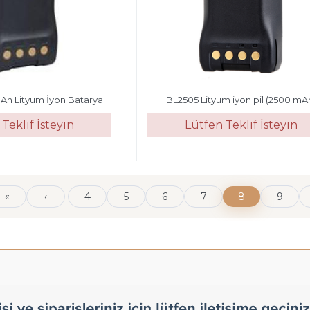
Ah Lityum İyon Batarya
BL2505 Lityum iyon pil (2500 mA
Teklif İsteyin
Lütfen Teklif İsteyin
«
‹
4
5
6
7
8
9