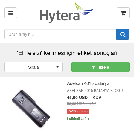
'El Telsizi' kelimesi için etiket sonuçları
Sırala
Filtrele
Aselsan 4015 batarya
ASELSAN 4015 BATARYA BLOGU
45,00 USD + KDV
50,00 USD + KDV
%10 indirim
İndirimli Ürün