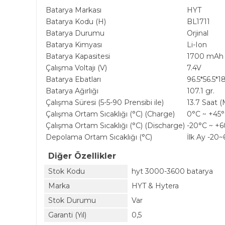
Batarya Markası
HYT
Batarya Kodu (H)
BL1711
Batarya Durumu
Orjinal
Batarya Kimyası
Li-Ion
Batarya Kapasitesi
1700 mAh
Çalışma Voltajı (V)
7.4V
Batarya Ebatları
96.5*56.5*1
Batarya Ağırlığı
107.1 gr.
Çalışma Süresi (5-5-90 Prensibi ile)
13.7 Saat (
Çalışma Ortam Sıcaklığı (°C) (Charge)
0°C ~ +45
Çalışma Ortam Sıcaklığı (°C) (Discharge)
-20°C ~ +
Depolama Ortam Sıcaklığı (°C)
İlk Ay -20
Diğer Özellikler
Stok Kodu
hyt 3000-3600 batarya
Marka
HYT & Hytera
Stok Durumu
Var
Garanti (Yıl)
0,5