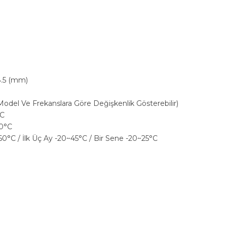
8.5 (mm)
Model Ve Frekanslara Göre Değişkenlik Gösterebilir)
°C
60°C
~60°C / İlk Üç Ay -20~45°C / Bir Sene -20~25°C