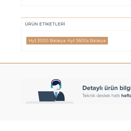
ÜRÜN ETIKETLERI
Hyt 3000 Batarya -hyt 3600s Batarya