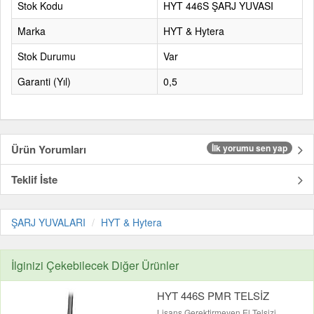
Stok Kodu
HYT 446S ŞARJ YUVASI
Marka
HYT & Hytera
Stok Durumu
Var
Garanti (Yıl)
0,5
Ürün Yorumları
İlk yorumu sen yap
Teklif İste
ŞARJ YUVALARI
HYT & Hytera
İlginizi Çekebilecek Diğer Ürünler
HYT 446S PMR TELSİZ
Lisans Gerektirmeyen El Telsizi