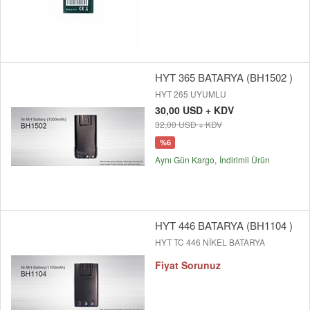
HYT 365 BATARYA (BH1502 )
HYT 265 UYUMLU
30,00 USD + KDV
32,00 USD + KDV
%6
Aynı Gün Kargo
İndirimli Ürün
HYT 446 BATARYA (BH1104 )
HYT TC 446 NİKEL BATARYA
Fiyat Sorunuz