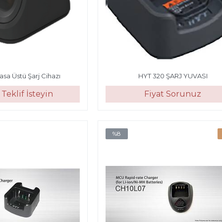
sa Üstü Şarj Cihazı
HYT 320 ŞARJ YUVASI
Teklif İsteyin
Fiyat Sorunuz
%8