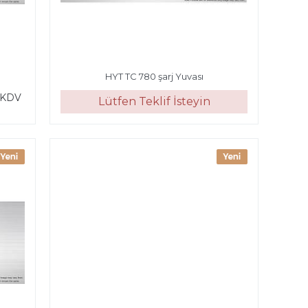
HYT TC 780 şarj Yuvası
 KDV
Lütfen Teklif İsteyin