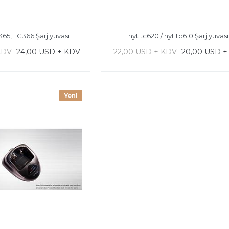
365, TC366 Şarj yuvası
hyt tc620 / hyt tc610 Şarj yuvası
KDV
24,00 USD + KDV
22,00 USD + KDV
20,00 USD +