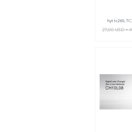
hyt tc265, TC
27,00 USD + 