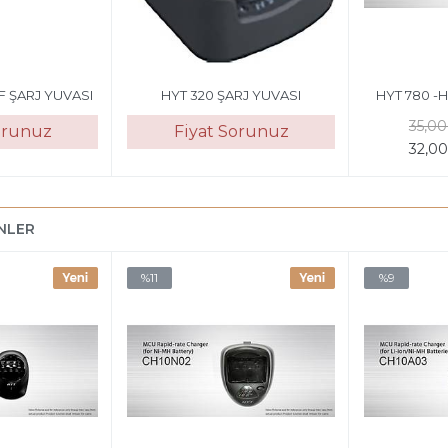
F ŞARJ YUVASI
HYT 320 ŞARJ YUVASI
HYT 780 -H
35,0
orunuz
Fiyat Sorunuz
32,0
ÜNLER
%11
%9