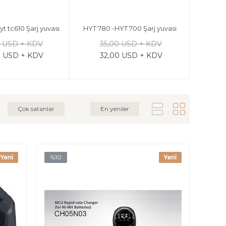
yt tc610 Şarj yuvası
HYT 780 -HYT 700 Şarj yuvası
0 USD + KDV
35,00 USD + KDV
0 USD + KDV
32,00 USD + KDV
Çok satanlar
En yeniler
%10