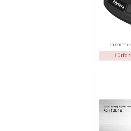
CH10L32 Ma
Lütfen 