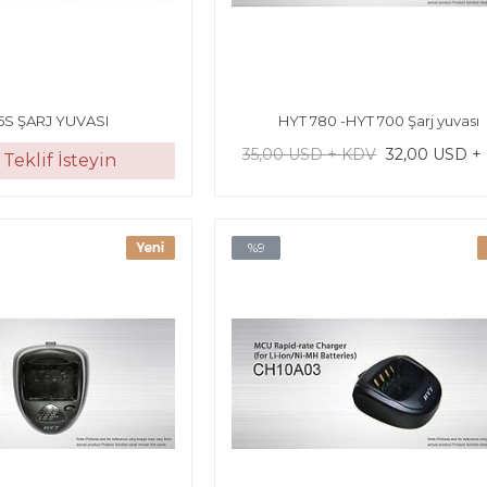
6S ŞARJ YUVASI
HYT 780 -HYT 700 Şarj yuvası
35,00 USD + KDV
32,00 USD +
Teklif İsteyin
%9