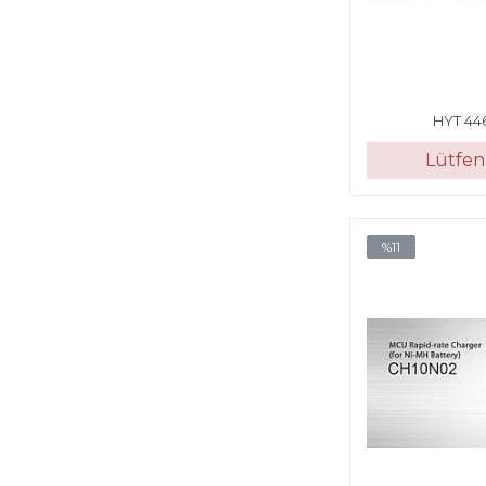
HYT 44
Lütfen 
%11