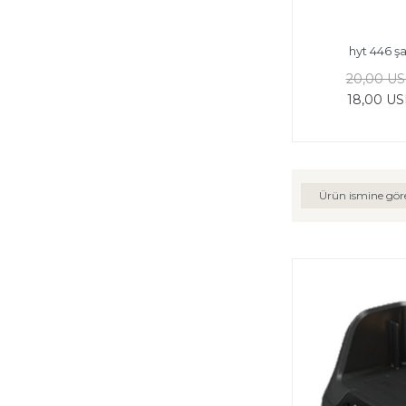
hyt 446 şa
20,00 U
18,00 U
Ürün ismine gör