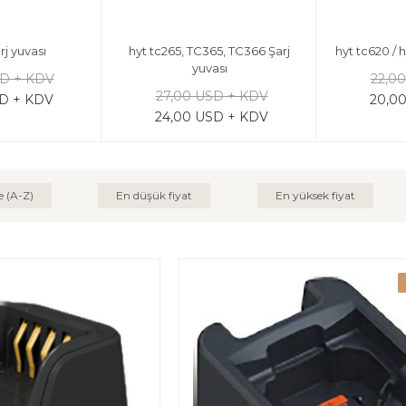
rj yuvası
hyt tc265, TC365, TC366 Şarj
hyt tc620 / h
yuvası
SD + KDV
22,0
27,00 USD + KDV
SD + KDV
20,0
24,00 USD + KDV
e (A-Z)
En düşük fiyat
En yüksek fiyat