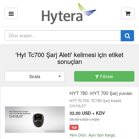
'Hyt Tc700 Şarj Aleti' kelimesi için etiket
sonuçları
Sırala
Filtrele
HYT 780 -HYT 700 Şarj yuvası
HYT TC700, TC780 Şarj Kaseti
CH10L07
32,00 USD + KDV
35,00 USD + KDV
%8
Yeni Ürün
Aynı Gün Kargo