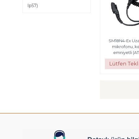
Ip57)
SM18N4-Ex Uza
mikrofonu, k
emniyetli (AT
Lütfen Tekli