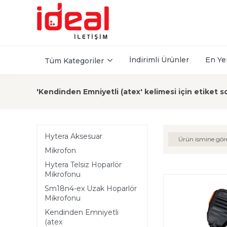
İndirimli Ürünler
En Ye
Tüm Kategoriler
'Kendinden Emniyetli (atex' kelimesi için etiket s
Hytera Aksesuar
Ürün ismine gör
Mikrofon
Hytera Telsiz Hoparlör
Mikrofonu
Sm18n4-ex Uzak Hoparlör
Mikrofonu
Kendinden Emniyetli
(atex