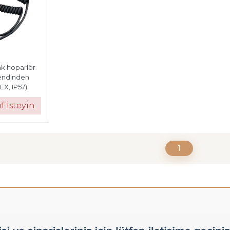
k hoparlör
endinden
EX, IP57)
f İsteyin
1