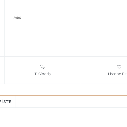
Adet
T. Sipariş
Listene Ek
F İSTE