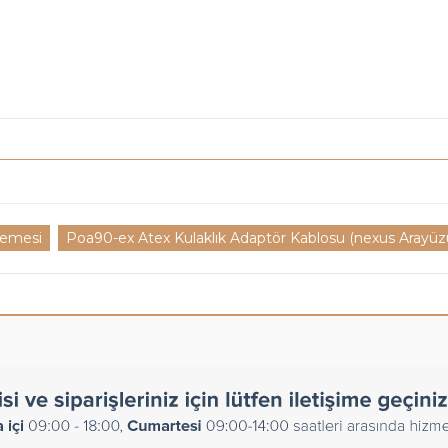
zemesi
Poa90-ex Atex Kulaklık Adaptör Kablosu (nexus Arayüz