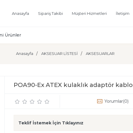
Anasayfa
Sipariş Takibi
Müşteri Hizmetleri
İletişim
ni Ürünler
Anasayfa
AKSESUAR LİSTESİ
AKSESUARLAR
POA90-Ex ATEX kulaklık adaptör kablo
Yorumlar
(0)
Teklif İstemek İçin Tıklayınız