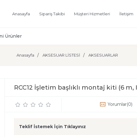
Anasayfa
Sipariş Takibi
Müşteri Hizmetleri
İletişim
ni Ürünler
Anasayfa
AKSESUAR LİSTESİ
AKSESUARLAR
RCC12 İşletim başlıklı montaj kiti (6 m, 
Yorumlar
(0)
Teklif İstemek İçin Tıklayınız