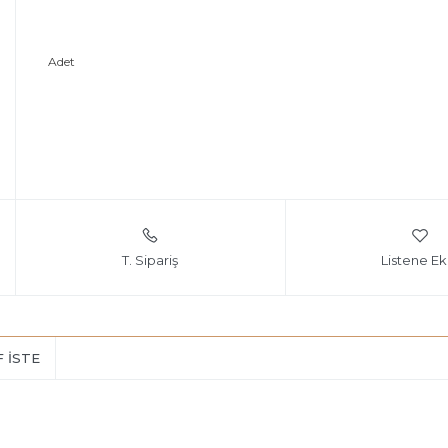
Adet
T. Sipariş
Listene Ek
F İSTE