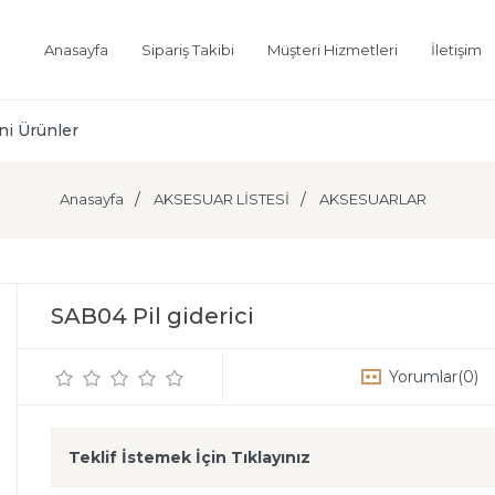
Anasayfa
Sipariş Takibi
Müşteri Hizmetleri
İletişim
ni Ürünler
Anasayfa
AKSESUAR LİSTESİ
AKSESUARLAR
SAB04 Pil giderici
Yorumlar
(0)
Teklif İstemek İçin Tıklayınız