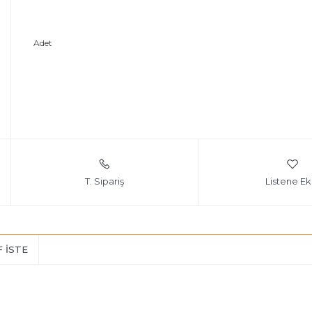
Adet
T. Sipariş
Listene Ek
F İSTE