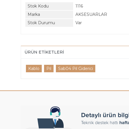
Stok Kodu
1116
Marka
AKSESUARLAR
Stok Durumu
Var
ÜRÜN ETIKETLERI
Kablo
Pil
Sab04 Pil Giderici