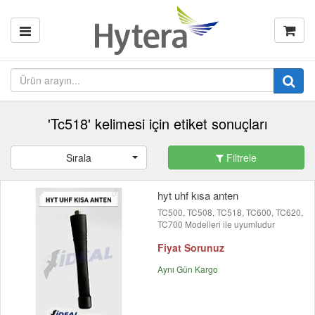
'Tc518' kelimesi için etiket sonuçları
Sırala
Filtrele
hyt uhf kısa anten
TC500, TC508, TC518, TC600, TC620,
TC700 Modelleri ile uyumludur
Fiyat Sorunuz
Aynı Gün Kargo